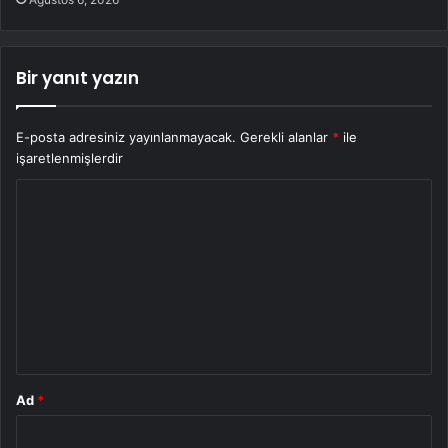
Bir yanıt yazın
E-posta adresiniz yayınlanmayacak.
Gerekli alanlar
*
ile
işaretlenmişlerdir
Y
o
r
u
m
*
Ad
*