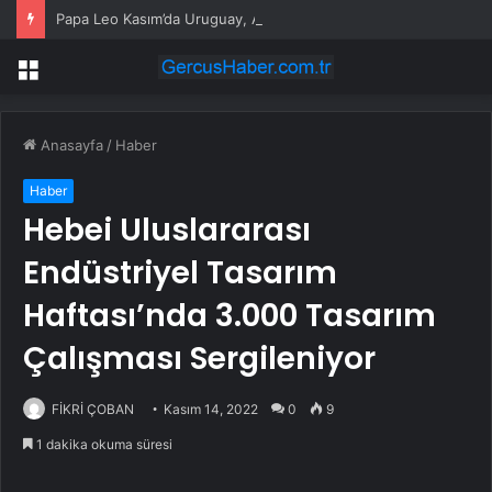
Papa Leo Kasım’da Uruguay, Arjantin ve Peru’yu ziyaret edecek
Menü
Anasayfa
/
Haber
Haber
Hebei Uluslararası
Endüstriyel Tasarım
Haftası’nda 3.000 Tasarım
Çalışması Sergileniyor
FİKRİ ÇOBAN
Kasım 14, 2022
0
9
1 dakika okuma süresi