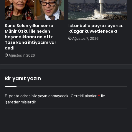
Suna Selen yıllar sonra
İstanbul’a poyraz uyarısı:
Münir Özkul ile neden
Rüzgar kuvvetlenecek!
boşandıklarını anlattı:
Ağustos 7, 2026
Taze kana ihtiyacım var
dedi
Ağustos 7, 2026
Bir yanıt yazın
E-posta adresiniz yayınlanmayacak.
Gerekli alanlar
*
ile
işaretlenmişlerdir
Y
o
r