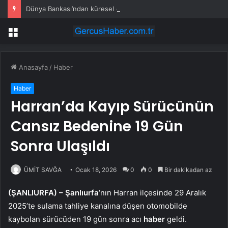
Dünya Bankası’ndan küresel ekonomik kriz uyarısı
Menü
Anasayfa
/
Haber
Haber
Harran’da Kayıp Sürücünün
Cansız Bedenine 19 Gün
Sonra Ulaşıldı
ÜMİT SAVĞA
Ocak 18, 2026
0
0
Bir dakikadan az
(ŞANLIURFA) –
Şanlıurfa
‘nın Harran ilçesinde 29 Aralık
2025’te sulama tahliye kanalına düşen otomobilde
kaybolan sürücüden 19 gün sonra acı
haber
geldi.