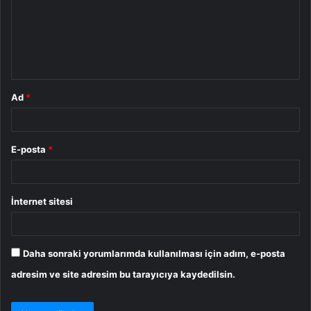
u
m
*
Ad
*
E-posta
*
İnternet sitesi
Daha sonraki yorumlarımda kullanılması için adım, e-posta
adresim ve site adresim bu tarayıcıya kaydedilsin.