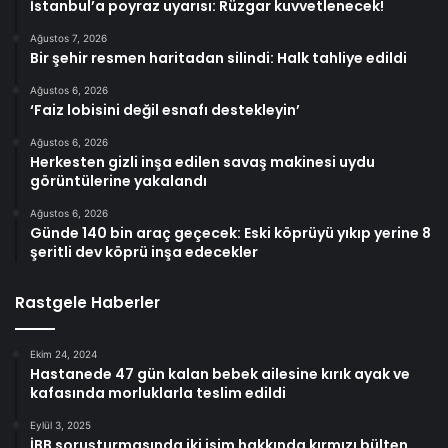
İstanbul’a poyraz uyarısı: Rüzgar kuvvetlenecek!
Ağustos 7, 2026
Bir şehir resmen haritadan silindi: Halk tahliye edildi
Ağustos 6, 2026
‘Faiz lobisini değil esnafı destekleyin’
Ağustos 6, 2026
Herkesten gizli inşa edilen savaş makinesi uydu
görüntülerine yakalandı
Ağustos 6, 2026
Günde 140 bin araç geçecek: Eski köprüyü yıkıp yerine 8
şeritli dev köprü inşa edecekler
Rastgele Haberler
Ekim 24, 2024
Hastanede 47 gün kalan bebek ailesine kırık ayak ve
kafasında morluklarla teslim edildi
Eylül 3, 2025
İBB soruşturmasında iki isim hakkında kırmızı bülten