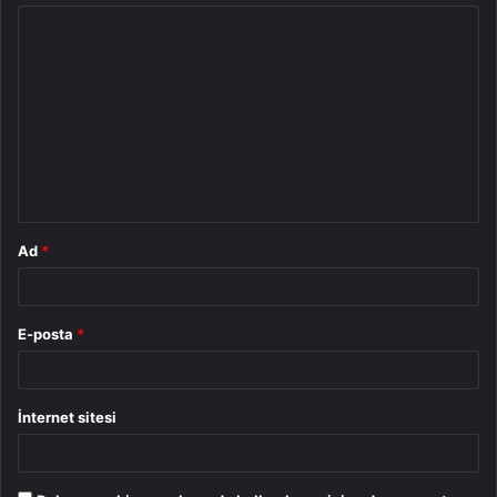
Y
o
r
u
m
*
Ad
*
E-posta
*
İnternet sitesi