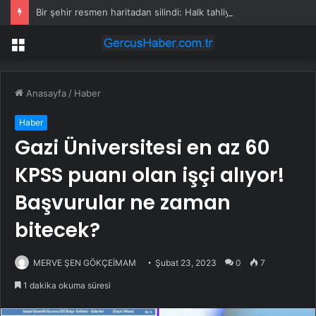
Bir şehir resmen haritadan silindi: Halk tahliye edildi
Menü
Anasayfa
/
Haber
Haber
Gazi Üniversitesi en az 60
KPSS puanı olan işçi alıyor!
Başvurular ne zaman
bitecek?
MERVE ŞEN GÖKÇEİMAM
Şubat 23, 2023
0
7
1 dakika okuma süresi