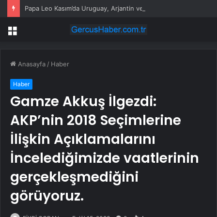
Papa Leo Kasım’da Uruguay, Arjantin ve Peru’yu ziyaret edecek
Menü
Anasayfa
/
Haber
Haber
Gamze Akkuş İlgezdi:
AKP’nin 2018 Seçimlerine
İlişkin Açıklamalarını
İncelediğimizde vaatlerinin
gerçekleşmediğini
görüyoruz.