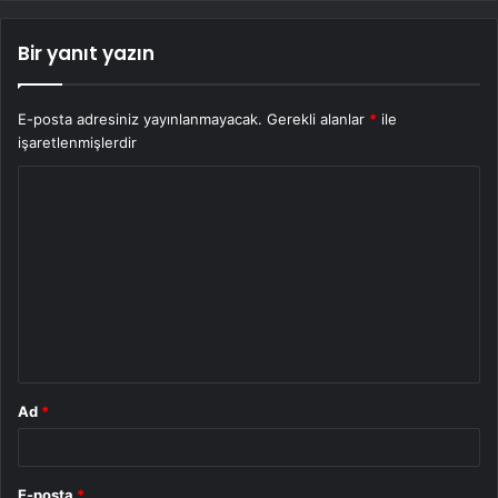
Bir yanıt yazın
E-posta adresiniz yayınlanmayacak.
Gerekli alanlar
*
ile
işaretlenmişlerdir
Y
o
r
u
m
*
Ad
*
E-posta
*