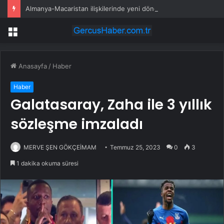
Almanya-Macaristan ilişkilerinde yeni dönem
Menü
Anasayfa
/
Haber
Haber
Galatasaray, Zaha ile 3 yıllık
sözleşme imzaladı
MERVE ŞEN GÖKÇEİMAM
Temmuz 25, 2023
0
3
1 dakika okuma süresi