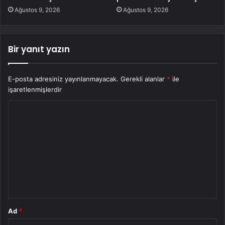
Ağustos 9, 2026
Ağustos 9, 2026
Bir yanıt yazın
E-posta adresiniz yayınlanmayacak.
Gerekli alanlar
*
ile
işaretlenmişlerdir
Y
o
r
u
m
*
Ad
*