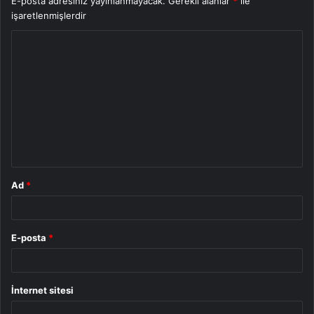
E-posta adresiniz yayınlanmayacak.
Gerekli alanlar
*
ile
işaretlenmişlerdir
Y
o
r
u
m
*
Ad
*
E-posta
*
İnternet sitesi