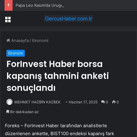
Papa Leo Kasım’da Uruguay, Arjantin ve Peru’yu ziyaret edecek
Menü
Anasayfa
/
Ekonomi
Ekonomi
ForInvest Haber borsa
kapanış tahmini anketi
sonuçlandı
MEHMET HAZBİN KAZBEK
Haziran 17, 2025
0
0
Bir dakikadan az
Foreks – ForInvest Haber tarafından analistlerle
düzenlenen ankette, BIST100 endeksi kapanış fark