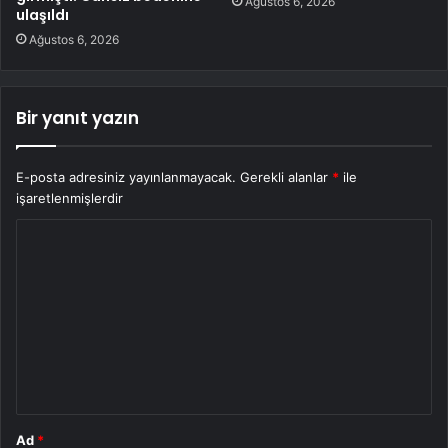
Ağustos 6, 2026
ulaşıldı
Ağustos 6, 2026
Bir yanıt yazın
E-posta adresiniz yayınlanmayacak.
Gerekli alanlar
*
ile
işaretlenmişlerdir
Y
o
r
u
m
*
Ad
*