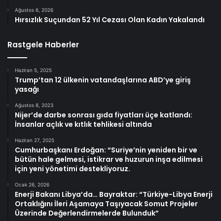
Ağustos 6, 2026
Hırsızlık Suçundan 52 Yıl Cezası Olan Kadın Yakalandı
Rastgele Haberler
Haziran 5, 2025
Trump’tan 12 ülkenin vatandaşlarına ABD’ye giriş
yasağı
Ağustos 8, 2023
Nijer’de darbe sonrası gıda fiyatları üçe katlandı:
İnsanlar açlık ve kıtlık tehlikesi altında
Haziran 27, 2025
Cumhurbaşkanı Erdoğan: “Suriye’nin yeniden bir ve
bütün hale gelmesi, istikrar ve huzurun inşa edilmesi
için yeni yönetimi destekliyoruz.
Ocak 26, 2026
Enerji Bakanı Libya’da… Bayraktar: “Türkiye-Libya Enerji
Ortaklığını İleri Aşamaya Taşıyacak Somut Projeler
Üzerinde Değerlendirmelerde Bulunduk”