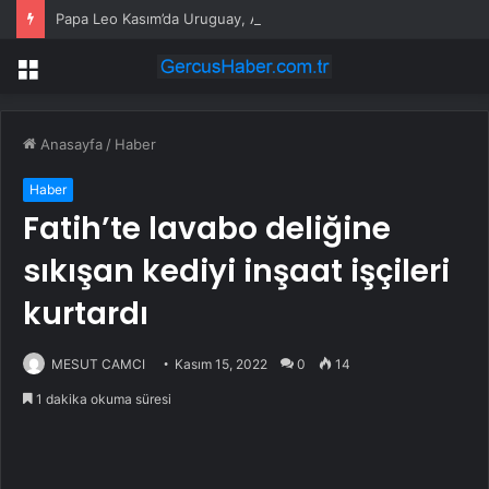
Papa Leo Kasım’da Uruguay, Arjantin ve Peru’yu ziyaret edecek
Menü
Anasayfa
/
Haber
Haber
Fatih’te lavabo deliğine
sıkışan kediyi inşaat işçileri
kurtardı
MESUT CAMCI
Kasım 15, 2022
0
14
1 dakika okuma süresi