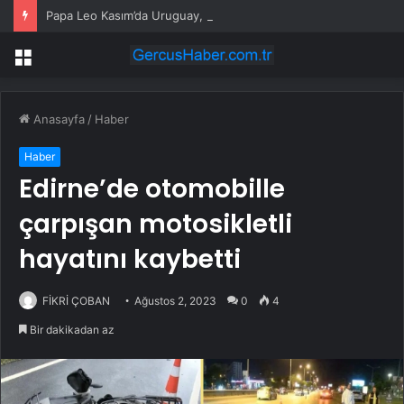
Papa Leo Kasım’da Uruguay, Arjantin ve Peru’yu ziyaret edecek
Menü
Anasayfa
/
Haber
Haber
Edirne’de otomobille
çarpışan motosikletli
hayatını kaybetti
FİKRİ ÇOBAN
Ağustos 2, 2023
0
4
Bir dakikadan az