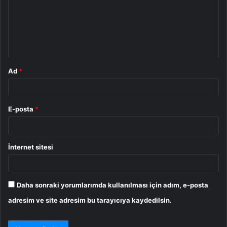
u
m
*
Ad
*
E-posta
*
İnternet sitesi
Daha sonraki yorumlarımda kullanılması için adım, e-posta
adresim ve site adresim bu tarayıcıya kaydedilsin.