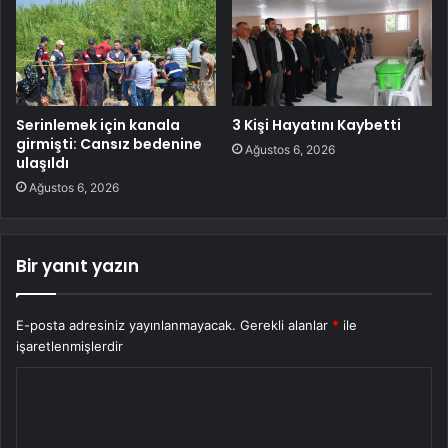
Serinlemek için kanala
3 Kişi Hayatını Kaybetti
girmişti: Cansız bedenine
Ağustos 6, 2026
ulaşıldı
Ağustos 6, 2026
Bir yanıt yazın
E-posta adresiniz yayınlanmayacak.
Gerekli alanlar
*
ile
işaretlenmişlerdir
Y
o
r