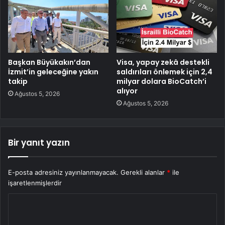
Başkan Büyükakın’dan
Visa, yapay zekâ destekli
İzmit’in geleceğine yakın
saldırıları önlemek için 2,4
takip
milyar dolara BioCatch’i
alıyor
Ağustos 5, 2026
Ağustos 5, 2026
Bir yanıt yazın
E-posta adresiniz yayınlanmayacak.
Gerekli alanlar
*
ile
işaretlenmişlerdir
Y
o