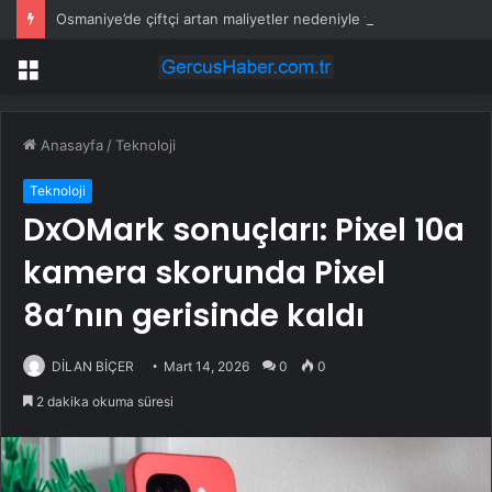
Osmaniye’de çiftçi artan maliyetler nedeniyle tarlasını boş bıraktı
Menü
Anasayfa
/
Teknoloji
Teknoloji
DxOMark sonuçları: Pixel 10a
kamera skorunda Pixel
8a’nın gerisinde kaldı
DİLAN BİÇER
Mart 14, 2026
0
0
2 dakika okuma süresi