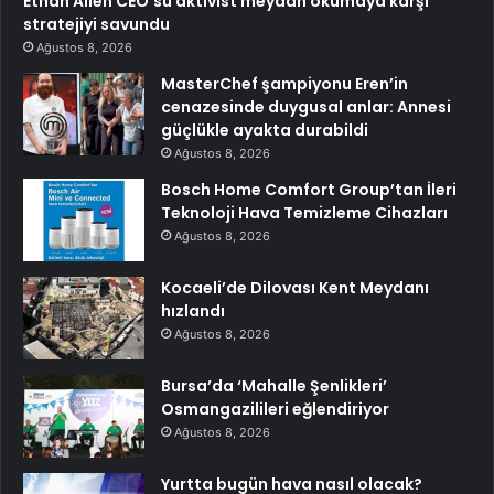
Ethan Allen CEO’su aktivist meydan okumaya karşı
stratejiyi savundu
Ağustos 8, 2026
MasterChef şampiyonu Eren’in
cenazesinde duygusal anlar: Annesi
güçlükle ayakta durabildi
Ağustos 8, 2026
Bosch Home Comfort Group’tan İleri
Teknoloji Hava Temizleme Cihazları
Ağustos 8, 2026
Kocaeli’de Dilovası Kent Meydanı
hızlandı
Ağustos 8, 2026
Bursa’da ‘Mahalle Şenlikleri’
Osmangazilileri eğlendiriyor
Ağustos 8, 2026
Yurtta bugün hava nasıl olacak?