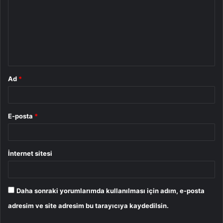
r
u
m
*
Ad
*
E-posta
*
İnternet sitesi
Daha sonraki yorumlarımda kullanılması için adım, e-posta
adresim ve site adresim bu tarayıcıya kaydedilsin.