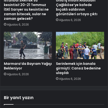
İstanbul SARIYER su
Ünlü iş insanı Alaaddin
kesintisi! 20-21 Temmuz
Çağlıköse’ye kafede
İSKİ Sarıyer su kesintisi ne
bıçaklı saldırının
zaman bitecek, sular ne
görüntüleri ortaya çıktı
zaman gelecek?
Ağustos 6, 2026
Ağustos 6, 2026
Marmara’da Bayram Yağışı
Serinlemek için kanala
Bekleniyor
girmişti: Cansız bedenine
ulaşıldı
Ağustos 6, 2026
Ağustos 6, 2026
Bir yanıt yazın