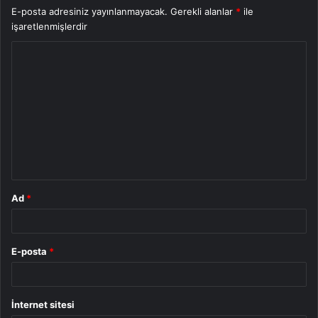
E-posta adresiniz yayınlanmayacak.
Gerekli alanlar
*
ile
işaretlenmişlerdir
Y
o
r
u
m
*
Ad
*
E-posta
*
İnternet sitesi