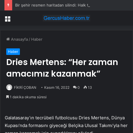
Bir şehir resmen haritadan silindi: Halk tahliye edildi
Menü
Anasayfa
/
Haber
Haber
Dries Mertens: “Her zaman
amacımız kazanmak”
FİKRİ ÇOBAN
Kasım 16, 2022
0
13
1 dakika okuma süresi
Galatasaray’ın tecrübeli futbolcusu Dries Mertens, Dünya
Kupası’nda formasını giyeceği Belçika Ulusal Takımı’yla her