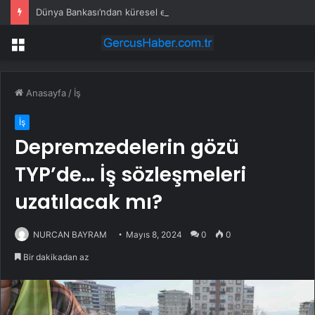
Dünya Bankası’ndan küresel ekonomik kriz uyarısı
Menü
Anasayfa
/
İş
İş
Depremzedelerin gözü
TYP’de… İş sözleşmeleri
uzatılacak mı?
NURCAN BAYRAM
Mayıs 8, 2024
0
0
Bir dakikadan az