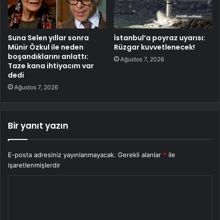
Suna Selen yıllar sonra
İstanbul’a poyraz uyarısı:
Münir Özkul ile neden
Rüzgar kuvvetlenecek!
boşandıklarını anlattı:
Ağustos 7, 2026
Taze kana ihtiyacım var
dedi
Ağustos 7, 2026
Bir yanıt yazın
E-posta adresiniz yayınlanmayacak.
Gerekli alanlar
*
ile
işaretlenmişlerdir
Y
o
r