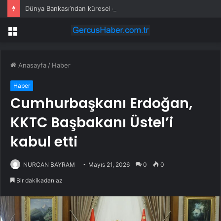
Dünya Bankası’ndan küresel ekonomik kriz uyarısı
Menü
Anasayfa
/
Haber
Haber
Cumhurbaşkanı Erdoğan,
KKTC Başbakanı Üstel’i
kabul etti
NURCAN BAYRAM
Mayıs 21, 2026
0
0
Bir dakikadan az