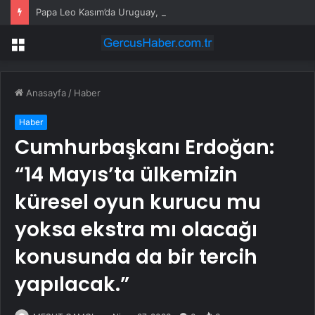
Papa Leo Kasım’da Uruguay, Arjantin ve Peru’yu ziyaret edecek
Menü
Anasayfa
/
Haber
Haber
Cumhurbaşkanı Erdoğan:
“14 Mayıs’ta ülkemizin
küresel oyun kurucu mu
yoksa ekstra mı olacağı
konusunda da bir tercih
yapılacak.”