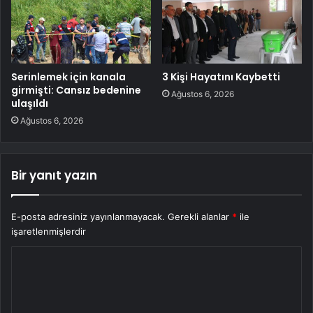
Serinlemek için kanala
3 Kişi Hayatını Kaybetti
girmişti: Cansız bedenine
Ağustos 6, 2026
ulaşıldı
Ağustos 6, 2026
Bir yanıt yazın
E-posta adresiniz yayınlanmayacak.
Gerekli alanlar
*
ile
işaretlenmişlerdir
Y
o
r