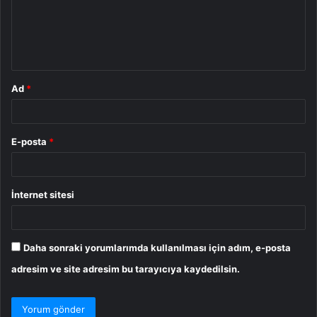
u
m
*
Ad
*
E-posta
*
İnternet sitesi
Daha sonraki yorumlarımda kullanılması için adım, e-posta
adresim ve site adresim bu tarayıcıya kaydedilsin.