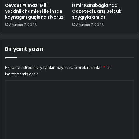
Cevdet Yılmaz: Milli
İzmir Karabağlar’da
yetkinlik hamlesi ile insan
Gazeteci Barış Selçuk
kaynağını güçlendiriyoruz
saygıyla anıldı
Ağustos 7, 2026
Ağustos 7, 2026
Bir yanıt yazın
E-posta adresiniz yayınlanmayacak.
Gerekli alanlar
*
ile
işaretlenmişlerdir
Y
o
r
u
m
*