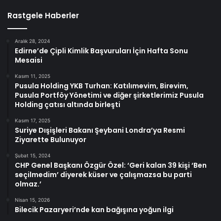
Rastgele Haberler
Aralık 28, 2024
Edirne’de Çipli Kimlik Başvuruları İçin Hafta Sonu
Mesaisi
Kasım 11, 2025
Pusula Holding YKB Turhan: Katılımevim, Birevim,
Pusula Portföy Yönetimi ve diğer şirketlerimiz Pusula
Holding çatısı altında birleşti
Kasım 17, 2025
Suriye Dışişleri Bakanı Şeybani Londra’ya Resmi
Ziyarette Bulunuyor
Şubat 15, 2024
CHP Genel Başkanı Özgür Özel: ‘Geri kalan 39 kişi ‘Ben
seçilmedim’ diyerek küser ve çalışmazsa bu parti
olmaz.’
Nisan 15, 2026
Bilecik Pazaryeri’nde kan bağışına yoğun ilgi