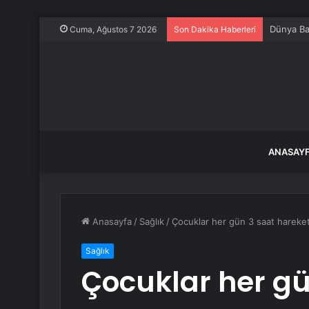
Dünya Ba
Cuma, Ağustos 7 2026
Son Dakika Haberleri
ANASAY
Anasayfa
/
Sağlık
/
Çocuklar her gün 3 saat hareket
Sağlık
Çocuklar her gü