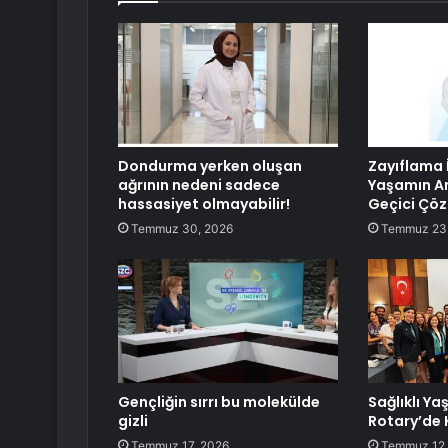
Dondurma yerken oluşan
Zayıflama 
ağrının nedeni sadece
Yaşamın An
hassasiyet olmayabilir!
Geçici Çö
Temmuz 30, 2026
Temmuz 23
Gençliğin sırrı bu molekülde
Sağlıklı Y
gizli
Rotary’de 
Temmuz 17, 2026
Temmuz 12,