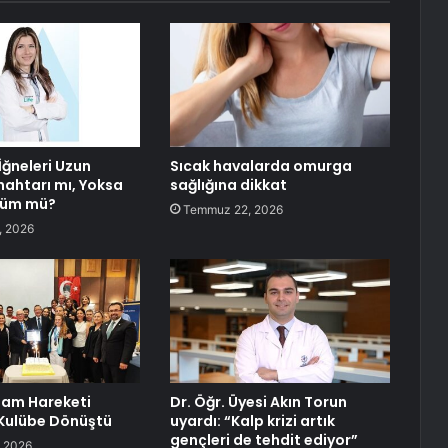
İğneleri Uzun
Sıcak havalarda omurga
ahtarı mı, Yoksa
sağlığına dikkat
züm mü?
Temmuz 22, 2026
, 2026
aşam Hareketi
Dr. Öğr. Üyesi Akın Torun
Kulübe Dönüştü
uyardı: “Kalp krizi artık
gençleri de tehdit ediyor”
 2026