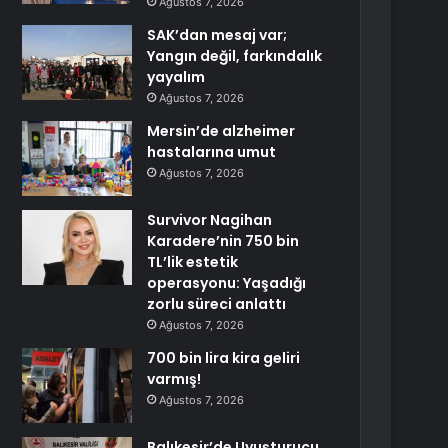
Ağustos 7, 2026
SAK’dan mesaj var;
Yangın değil, farkındalık
yayalım
Ağustos 7, 2026
Mersin’de alzheimer
hastalarına umut
Ağustos 7, 2026
Survivor Nagihan
Karadere’nin 750 bin
TL’lik estetik
operasyonu: Yaşadığı
zorlu süreci anlattı
Ağustos 7, 2026
700 bin lira kira geliri
varmış!
Ağustos 7, 2026
Balıkesir’de Uyuşturucu