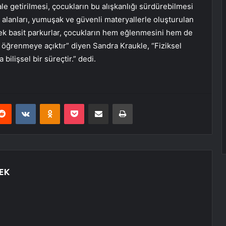
le getirilmesi, çocukların bu alışkanlığı sürdürebilmesi
n alanları, yumuşak ve güvenli materyallerle oluşturulan
ecek basit parkurlar, çocukların hem eğlenmesini hem de
, öğrenmeye açıktır” diyen Sandra Kraukle, “Fiziksel
ilişsel bir süreçtir.” dedi.
erest
Reddit
VKontakte
Odnoklassniki
Pocket
E-Posta ile paylaş
Yazdır
EK