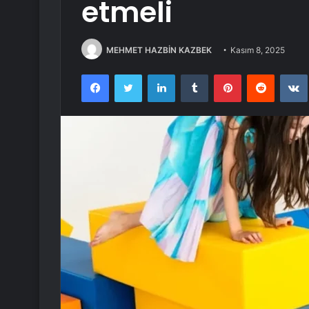
etmeli
MEHMET HAZBİN KAZBEK
Kasım 8, 2025
Facebook
Twitter
LinkedIn
Tumblr
Pinterest
Reddit