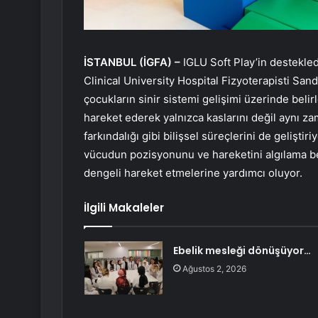
İSTANBUL (İGFA) –
IGLU Soft Play’in destekled
Clinical University Hospital Fizyoterapisti Sa
çocukların sinir sistemi gelişimi üzerinde belir
hareket ederek yalnızca kaslarını değil aynı z
farkındalığı gibi bilişsel süreçlerini de gelişti
vücudun pozisyonunu ve hareketini algılama bec
dengeli hareket etmelerine yardımcı oluyor.
İlgili Makaleler
Ebelik mesleği dönüşüyor…
Ağustos 2, 2026