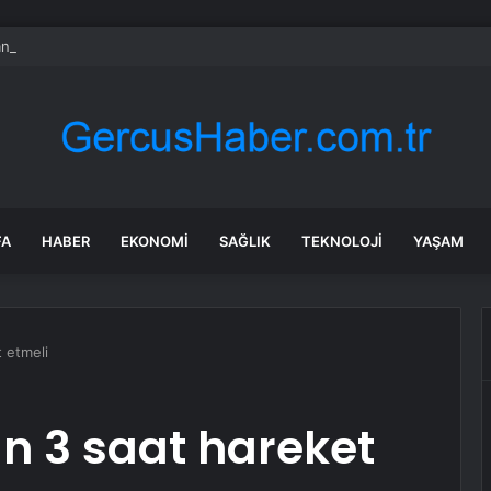
nkası’ndan küresel ekonomik kriz uyarısı
FA
HABER
EKONOMI
SAĞLIK
TEKNOLOJI
YAŞAM
 etmeli
n 3 saat hareket