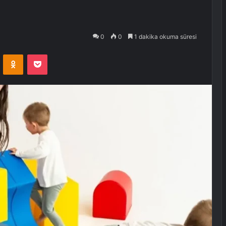
0
0
1 dakika okuma süresi
VKontakte
Odnoklassniki
Pocket