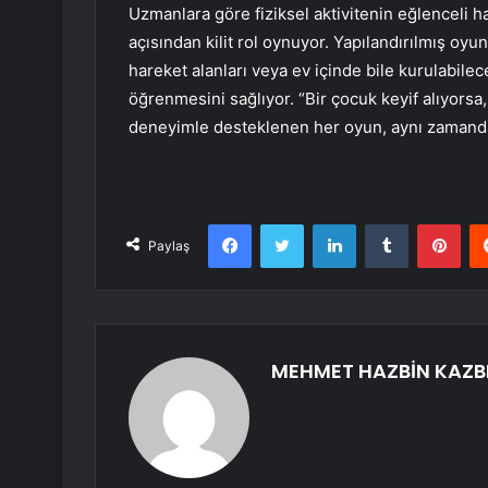
Uzmanlara göre fiziksel aktivitenin eğlenceli ha
açısından kilit rol oynuyor. Yapılandırılmış oyu
hareket alanları veya ev içinde bile kurulabil
öğrenmesini sağlıyor. “Bir çocuk keyif alıyorsa
deneyimle desteklenen her oyun, aynı zamanda b
Facebook
Twitter
LinkedIn
Tumblr
Pint
Paylaş
MEHMET HAZBİN KAZB