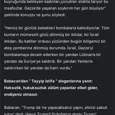
kuyruğunda bekleyen kadınları,çocukları silahla tarıyor bu
insafsızlar. Gazze’de yaşanan soykırım her gün büyüyor”
şeklinde konuştu ve şunu söyledi:
“Henüz bir günlük bebekleri bombalarla katlediyorlar. Tüm
bunların mümessili gözü dönmüş bir iktidar, bir İsrail
iktidarı. Bu katiller ordusu yüzünden bugün bölgemiz bir
ateş çemberine dönmüş durumda. İsrail, Gazze’yi
bombalamaya devam ederken bir yandan Lübnan’a bir
yandan da Suriye’ye saldırdı. Bir yandan Yemen’e
saldırırken bir yandan da İran’ı vurdu.”
Babacan’dan “
Tayyip istifa
“
sloganlarına yanıt:
Haksızlık, hukuksuzluk zülüm yapanlar elbet gider,
endişeniz olmasın
Babacan, “Trump da ‘ne yapacaksanız yapın, elinizi çabuk
tutun’ dedi. Hangi Trump? Erdoğan’ın dostu Trump”