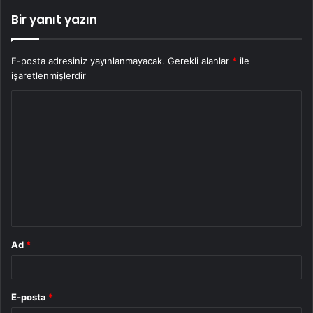
Bir yanıt yazın
E-posta adresiniz yayınlanmayacak.
Gerekli alanlar
*
ile
işaretlenmişlerdir
Y
o
r
u
m
*
Ad
*
E-posta
*