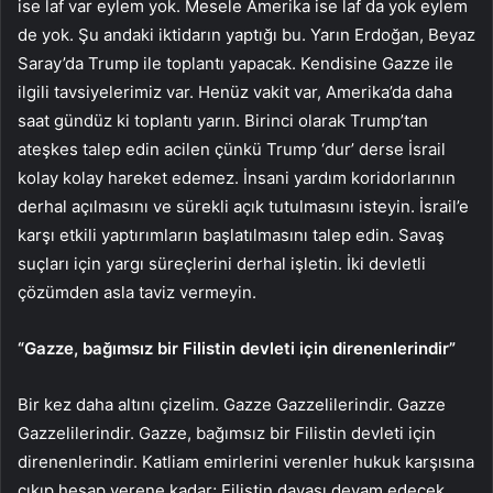
ise laf var eylem yok. Mesele Amerika ise laf da yok eylem
de yok. Şu andaki iktidarın yaptığı bu. Yarın Erdoğan, Beyaz
Saray’da Trump ile toplantı yapacak. Kendisine Gazze ile
ilgili tavsiyelerimiz var. Henüz vakit var, Amerika’da daha
saat gündüz ki toplantı yarın. Birinci olarak Trump’tan
ateşkes talep edin acilen çünkü Trump ‘dur’ derse İsrail
kolay kolay hareket edemez. İnsani yardım koridorlarının
derhal açılmasını ve sürekli açık tutulmasını isteyin. İsrail’e
karşı etkili yaptırımların başlatılmasını talep edin. Savaş
suçları için yargı süreçlerini derhal işletin. İki devletli
çözümden asla taviz vermeyin.
“Gazze, bağımsız bir Filistin devleti için direnenlerindir”
Bir kez daha altını çizelim. Gazze Gazzelilerindir. Gazze
Gazzelilerindir. Gazze, bağımsız bir Filistin devleti için
direnenlerindir. Katliam emirlerini verenler hukuk karşısına
çıkıp hesap verene kadar; Filistin davası devam edecek.