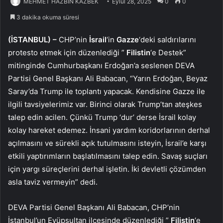
MEHMET HAZBİN KAZBEK
Eylül 28, 2025
0
0
3 dakika okuma süresi
(İSTANBUL) –
CHP’nin
İsrail
‘in
Gazze
‘deki saldırılarını
protesto etmek için düzenlediği ”
Filistin
‘e Destek”
mitinginde Cumhurbaşkanı Erdoğan’a seslenen DEVA
Partisi Genel Başkanı Ali Babacan, “Yarın Erdoğan, Beyaz
Saray’da Trump ile toplantı yapacak. Kendisine Gazze ile
ilgili tavsiyelerimiz var. Birinci olarak Trump’tan ateşkes
talep edin acilen. Çünkü Trump ‘dur’ derse İsrail kolay
kolay hareket edemez. İnsani yardım koridorlarının derhal
açılmasını ve sürekli açık tutulmasını isteyin, İsrail’e karşı
etkili yaptırımların başlatılmasını talep edin. Savaş suçları
için yargı süreçlerini derhal işletin. İki devletli çözümden
asla taviz vermeyin” dedi.
DEVA Partisi Genel Başkanı Ali Babacan, CHP’nin
İstanbul’un Eyüpsultan ilçesinde düzenlediği ”
Filistin
‘e