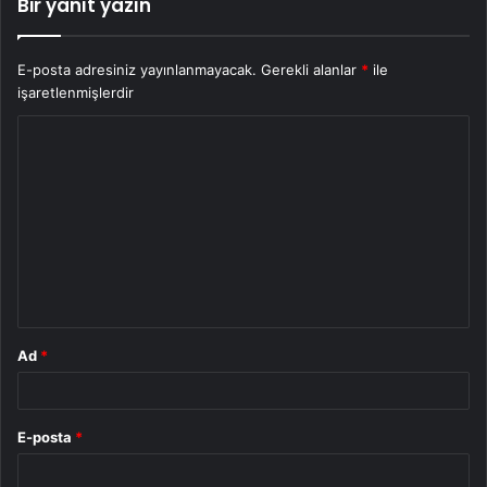
Bir yanıt yazın
E-posta adresiniz yayınlanmayacak.
Gerekli alanlar
*
ile
işaretlenmişlerdir
Y
o
r
u
m
*
Ad
*
E-posta
*