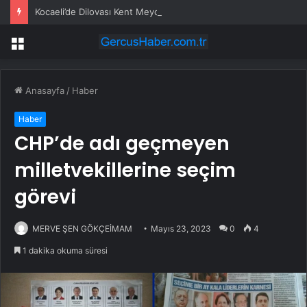
Kocaeli’de Dilovası Kent Meydanı hızlandı
Menü
Anasayfa
/
Haber
Haber
CHP’de adı geçmeyen
milletvekillerine seçim
görevi
MERVE ŞEN GÖKÇEİMAM
Mayıs 23, 2023
0
4
1 dakika okuma süresi