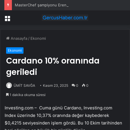
MasterChef şampiyonu Eren’in cenazesinde duygusal anlar: Annesi güçlükle ayakta durabildi
Menü
Anasayfa
/
Ekonomi
Ekonomi
Cardano 10% oranında
geriledi
ÜMİT SAVĞA
Kasım 23, 2025
0
0
1 dakika okuma süresi
Investing.com – Cuma günü Cardano, Investing.com
Index üzerinde 10,37% oranında değer kaybederek
$0,4215 seviyesinden işlem gördü. Bu 10 Ekim tarihinden