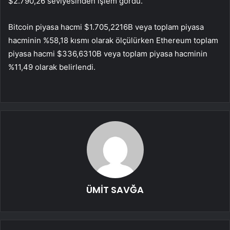
$2.790,26 seviyesinden işlem gördü.
Bitcoin piyasa hacmi $1.705,2216B veya toplam piyasa
hacminin %58,18 kısmı olarak ölçülürken Ethereum toplam
piyasa hacmi $336,6310B veya toplam piyasa hacminin
%11,49 olarak belirlendi.
ÜMİT SAVĞA