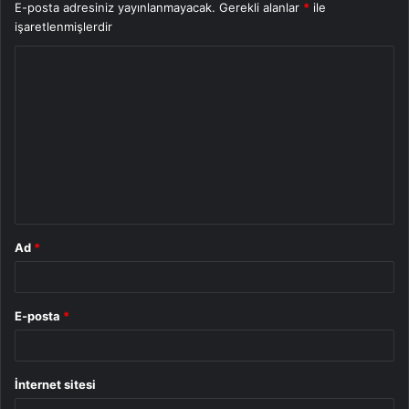
E-posta adresiniz yayınlanmayacak.
Gerekli alanlar
*
ile
işaretlenmişlerdir
Y
o
r
u
m
*
Ad
*
E-posta
*
İnternet sitesi