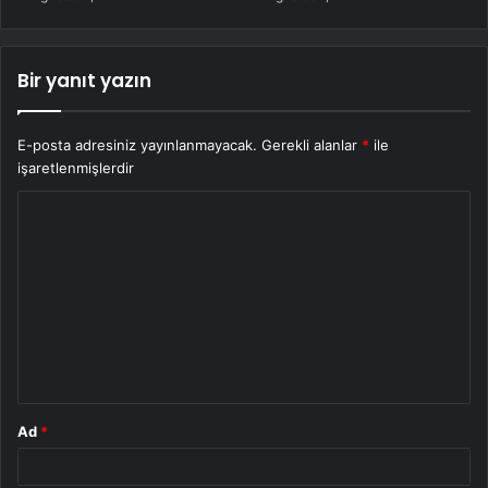
Bir yanıt yazın
E-posta adresiniz yayınlanmayacak.
Gerekli alanlar
*
ile
işaretlenmişlerdir
Y
o
r
u
m
*
Ad
*