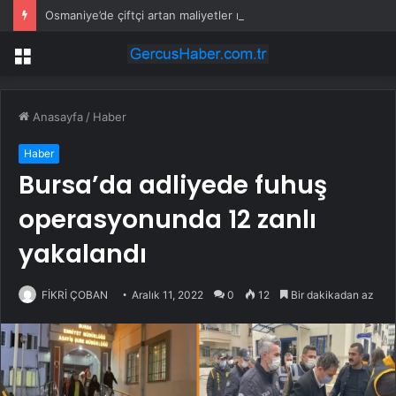
Osmaniye’de çiftçi artan maliyetler nedeniyle tarlasını boş bıraktı
Menü
Anasayfa
/
Haber
Haber
Bursa’da adliyede fuhuş
operasyonunda 12 zanlı
yakalandı
FİKRİ ÇOBAN
Aralık 11, 2022
0
12
Bir dakikadan az