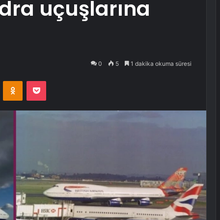
dra uçuşlarına
0
5
1 dakika okuma süresi
VKontakte
Odnoklassniki
Pocket