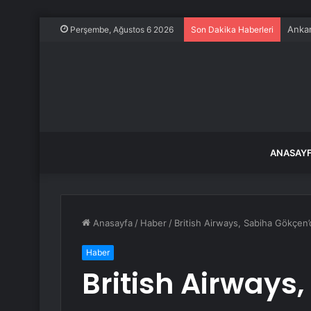
Ankar
Perşembe, Ağustos 6 2026
Son Dakika Haberleri
ANASAY
Anasayfa
/
Haber
/
British Airways, Sabiha Gökçen’
Haber
British Airways