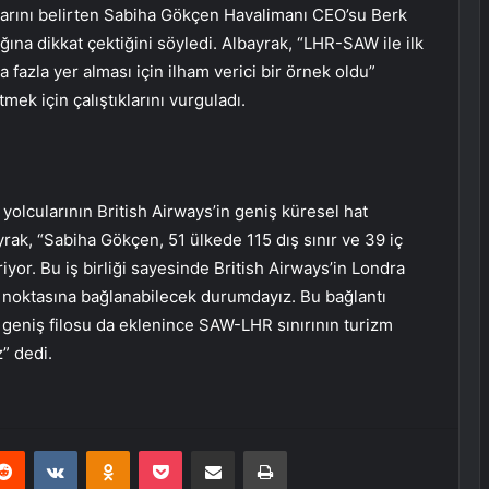
uklarını belirten Sabiha Gökçen Havalimanı CEO’su Berk
ına dikkat çektiğini söyledi. Albayrak, “LHR-SAW ile ilk
fazla yer alması için ilham verici bir örnek oldu”
mek için çalıştıklarını vurguladı.
olcularının British Airways’in geniş küresel hat
rak, “Sabiha Gökçen, 51 ülkede 115 dış sınır ve 39 iç
or. Bu iş birliği sayesinde British Airways’in Londra
 noktasına bağlanabilecek durumdayız. Bu bağlantı
ve geniş filosu da eklenince SAW-LHR sınırının turizm
” dedi.
erest
Reddit
VKontakte
Odnoklassniki
Pocket
E-Posta ile paylaş
Yazdır