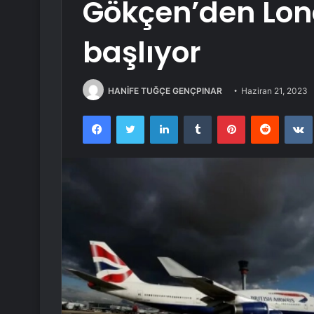
Gökçen’den Lon
başlıyor
HANİFE TUĞÇE GENÇPINAR
Haziran 21, 2023
Facebook
Twitter
LinkedIn
Tumblr
Pinterest
Reddit