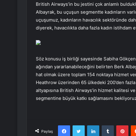
British Airways’in bu jestini çok anlamlı buld
Albayrak, bu uçuşun segmentte kadınların varlığ
uçuşumuz, kadınların havacılık sektöründe daha 
diyerek, havacılıkta daha fazla kadın istihdam et
Söz konusu iş birliği sayesinde Sabiha Gökçen y
ağından yararlanabileceğini belirten Berk Albay
hat olmak üzere toplam 154 noktaya hizmet veriy
Heathrow üzerinden 65 ülkedeki 200’den fazla
altyapısına British Airways’in hizmet kalitesi 
segmentine büyük katkı sağlamasını bekliyoruz
Facebook
Twitter
LinkedIn
Tumblr
Pint
Paylaş