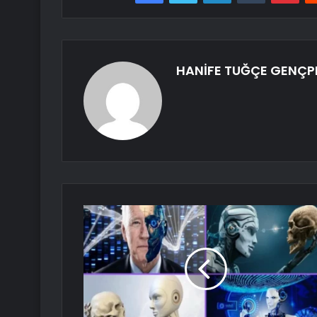
HANİFE TUĞÇE GENÇP