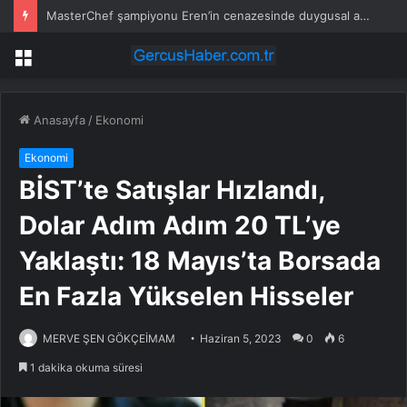
Bosch Home Comfort Group’tan İleri Teknoloji Hava Temizleme Cihazları
Menü
Anasayfa
/
Ekonomi
Ekonomi
BİST’te Satışlar Hızlandı,
Dolar Adım Adım 20 TL’ye
Yaklaştı: 18 Mayıs’ta Borsada
En Fazla Yükselen Hisseler
MERVE ŞEN GÖKÇEİMAM
Haziran 5, 2023
0
6
1 dakika okuma süresi