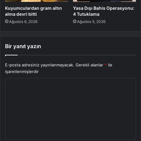
Kuyumculardan gram altın
Yasa Dışı Bahis Operasyonu:
alma devri bitti
4 Tutuklama
Ağustos 6, 2026
Ağustos 5, 2026
Bir yanıt yazın
E-posta adresiniz yayınlanmayacak.
Gerekli alanlar
*
ile
işaretlenmişlerdir
Y
o
r
u
m
*