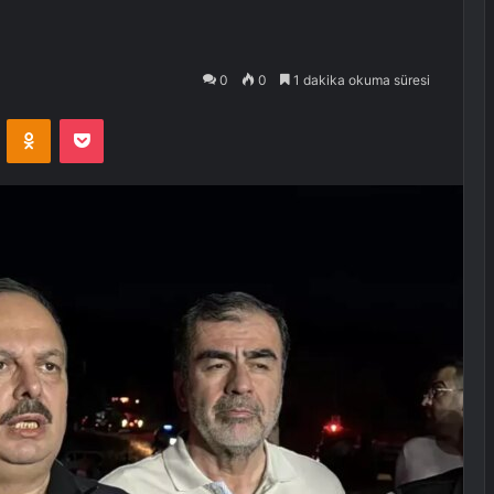
0
0
1 dakika okuma süresi
VKontakte
Odnoklassniki
Pocket