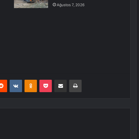
Ağustos 7, 2026
erest
Reddit
VKontakte
Odnoklassniki
Pocket
E-Posta ile paylaş
Yazdır