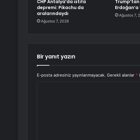
CHP Antalya’da istifa
Trump’tan
depremi: Pikachu da
Erdoğan’a 
aralarındaydı
Ağustos 7, 
Ağustos 7, 2026
Bir yanıt yazın
E-posta adresiniz yayınlanmayacak.
Gerekli alanlar
*
i
Y
o
r
u
m
*