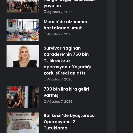
yayalım
Ağustos 7, 2026
Mersin’de alzheimer
hastalarına umut
Ağustos 7, 2026
Survivor Nagihan
Karadere’nin 750 bin
TL’lik estetik
operasyonu: Yaşadığı
zorlu süreci anlattı
Ağustos 7, 2026
700 bin lira kira geliri
varmış!
Ağustos 7, 2026
Balıkesir’de Uyuşturucu
Operasyonu: 2
Tutuklama