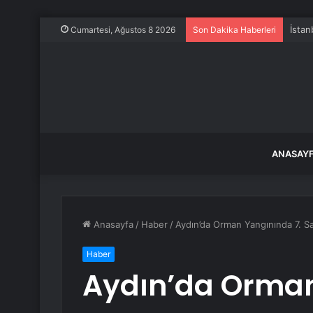
İstan
Cumartesi, Ağustos 8 2026
Son Dakika Haberleri
ANASAY
Anasayfa
/
Haber
/
Aydın’da Orman Yangınında 7. S
Haber
Aydın’da Orman