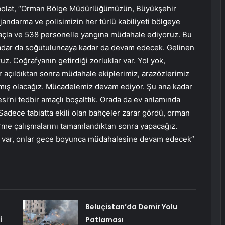
 Canbolat, “Orman Bölge Müdürlüğümüzün, Büyükşehir
 jandarma ve polisimizin her türlü kabiliyeti bölgeye
araçla ve 538 personelle yangına müdahale ediyoruz. Bu
dar da soğutuluncaya kadar da devam edecek. Gelinen
. Coğrafyanın getirdiği zorluklar var. Yol yok,
r açıldıktan sonra müdahale ekiplerimiz, arazözlerimiz
almış olacağız. Mücadelemiz devam ediyor. Şu ana kadar
si’ni tedbir amaçlı boşalttık. Orada da ev anlamında
Sadece tabiatta ekili olan bahçeler zarar gördü, orman
dürme çalışmalarını tamamlandıktan sonra yapacağız.
ği var, onlar gece boyunca müdahalesine devam edecek”
Beluçistan’da Demir Yolu
İ
Patlaması