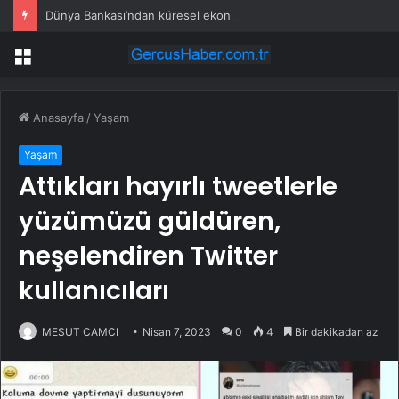
Dünya Bankası’ndan küresel ekonomik kriz uyarısı
Menü
Anasayfa
/
Yaşam
Yaşam
Attıkları hayırlı tweetlerle
yüzümüzü güldüren,
neşelendiren Twitter
kullanıcıları
MESUT CAMCI
Nisan 7, 2023
0
4
Bir dakikadan az