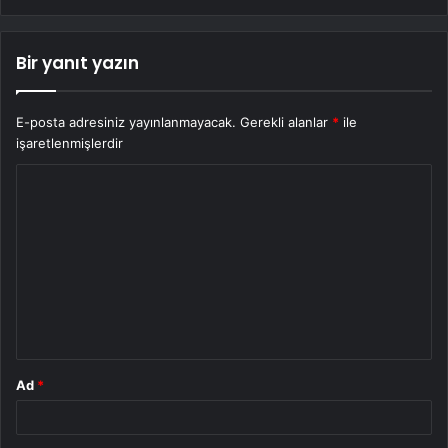
Bir yanıt yazın
E-posta adresiniz yayınlanmayacak.
Gerekli alanlar
*
ile
işaretlenmişlerdir
Y
o
r
u
m
*
Ad
*