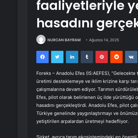
faaliyetleriyle y
hasadını gerçek
NURCAN BAYRAM
Ağustos 14, 2025
Facebook
Twitter
LinkedIn
Tumblr
Pinterest
Reddit
Foreks –
Anadolu Efes
(IS:
AEFES
), “Gelecekte 
üretimi desteklemeye ve iklim krizine karşı tar
çalışmalarına devam ediyor. Tarımın sürdürülebil
Efes, pilot olarak belirlenen üç ilde yürüttüğü ona
hasadını gerçekleştirdi. Anadolu Efes, pilot çalı
Türkiye genelinde yaygınlaştırmayı ve önümüzdeki
yetiştirilen arpalardan üretmeyi hedefliyor.
Şirket, ayrıca tarım ekosistemindeki en önemli p