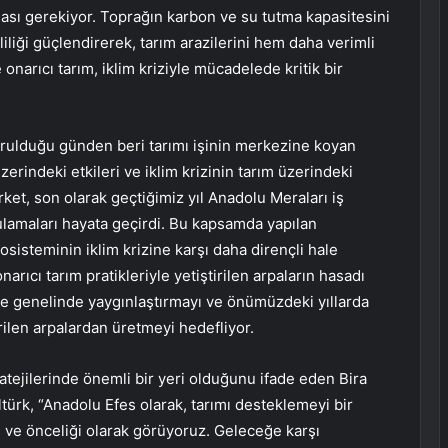
ası gerekiyor. Toprağın karbon ve su tutma kapasitesini
iliği güçlendirerek, tarım arazilerini hem daha verimli
onarıcı tarım, iklim kriziyle mücadelede kritik bir
urulduğu günden beri tarımı işinin merkezine koyan
erindeki etkileri ve iklim krizinin tarım üzerindeki
irket, son olarak geçtiğimiz yıl Anadolu Meraları iş
ygulamaları hayata geçirdi. Bu kapsamda yapılan
osisteminin iklim krizine karşı daha dirençli hale
arıcı tarım pratikleriyle yetiştirilen arpaların hasadı
iye genelinde yaygınlaştırmayı ve önümüzdeki yıllarda
irilen arpalardan üretmeyi hedefliyor.
tratejilerinde önemli bir yeri olduğunu ifade eden Bira
ürk, “Anadolu Efes olarak, tarımı desteklemeyi bir
ı ve önceliği olarak görüyoruz. Geleceğe karşı