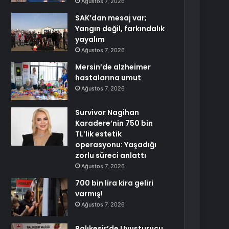
Ağustos 7, 2026
SAK’dan mesaj var;
Yangın değil, farkındalık
yayalım
Ağustos 7, 2026
Mersin’de alzheimer
hastalarına umut
Ağustos 7, 2026
Survivor Nagihan
Karadere’nin 750 bin
TL’lik estetik
operasyonu: Yaşadığı
zorlu süreci anlattı
Ağustos 7, 2026
700 bin lira kira geliri
varmış!
Ağustos 7, 2026
Balıkesir’de Uyuşturucu