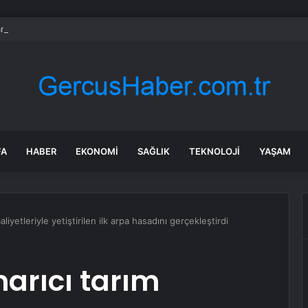
nkası’ndan küresel ekonomik kriz uyarısı
FA
HABER
EKONOMI
SAĞLIK
TEKNOLOJI
YAŞAM
liyetleriyle yetiştirilen ilk arpa hasadını gerçekleştirdi
narıcı tarım