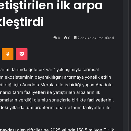
etiştirilen ilk arpa
leştirdi
0
0
2 dakika okuma süresi
VKontakte
Odnoklassniki
Pocket
tarım, tarımda gelecek var!” yaklaşımıyla tarımsal
ım ekosisteminin dayanıklılığını artırmaya yönelik etkin
irliği için Anadolu Meraları ile iş birliği yapan Anadolu
rıcı tarım faaliyetleri ile yetiştirilen arpaların ilk
şmaların verdiği olumlu sonuçlarla birlikte faaliyetlerini,
 yıllarda tüm ürünlerini onarıcı tarım faaliyetleri ile
aydaşı olan çiftçilerine 2025 yılında 158.5 milyon TL’lik