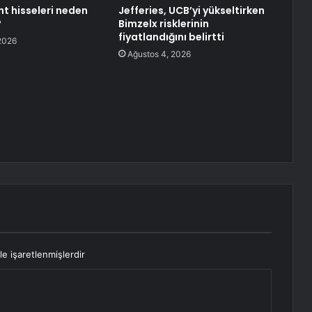
nt hisseleri neden
Jefferies, UCB’yi yükseltirken
?
Bimzelx risklerinin
fiyatlandığını belirtti
2026
Ağustos 4, 2026
le işaretlenmişlerdir