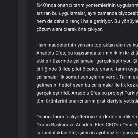
%40’ında onarıcı tarım yöntemlerinin uygulanm
artıran bu uygulamalar, aynı zamanda biyoçeşitl
hem de daha dirençli hale getiriyor. Bu yönüyle 
çözüm alanı olarak öne çıkıyor.
Ham maddelerinin yarısını topraktan alan ve k
Anadolu Efes, bu kapsamda tarımın iklim krizi üz
etkileri üzerinde çalışmalar gerçekleştiriyor. Ş
birliğinde 3 ilde pilot ölçekte onarıcı tarım u
çalışmalar ilk somut sonuçlarını verdi. Tarım ek
gelmesini hedefleyen bu çalışmalar ile ilk kez on
gerçekleştirildi. Anadolu Efes bu projeyi Türk
tüm ürünlerini onarıcı tarım pratikleriyle yetişt
Onarıcı tarım faaliyetlerinin sürdürülebilirlik s
Grubu Başkanı ve Anadolu Efes CEO’su Onur Alt
sorumluluktan öte, işimizin ayrılmaz bir parças