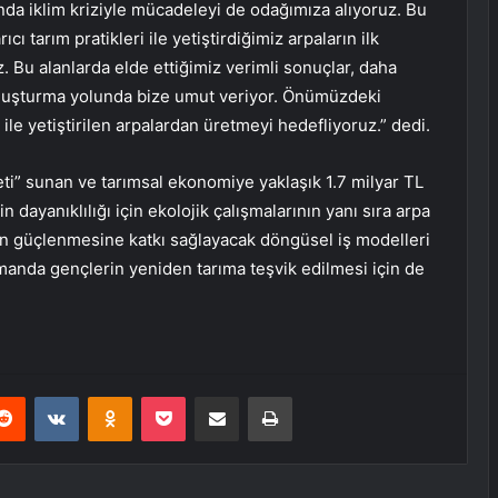
ında iklim kriziyle mücadeleyi de odağımıza alıyoruz. Bu
ıcı tarım pratikleri ile yetiştirdiğimiz arpaların ilk
 Bu alanlarda elde ettiğimiz verimli sonuçlar, daha
 oluşturma yolunda bize umut veriyor. Önümüzdeki
i ile yetiştirilen arpalardan üretmeyi hedefliyoruz.” dedi.
keti” sunan ve tarımsal ekonomiye yaklaşık 1.7 milyar TL
 dayanıklılığı için ekolojik çalışmalarının yanı sıra arpa
arın güçlenmesine katkı sağlayacak döngüsel iş modelleri
amanda gençlerin yeniden tarıma teşvik edilmesi için de
erest
Reddit
VKontakte
Odnoklassniki
Pocket
E-Posta ile paylaş
Yazdır