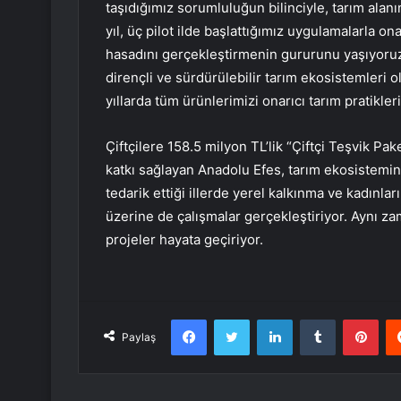
taşıdığımız sorumluluğun bilinciyle, tarım alan
yıl, üç pilot ilde başlattığımız uygulamalarla onar
hasadını gerçekleştirmenin gururunu yaşıyoruz.
dirençli ve sürdürülebilir tarım ekosistemleri
yıllarda tüm ürünlerimizi onarıcı tarım pratikler
Çiftçilere 158.5 milyon TL’lik “Çiftçi Teşvik Pa
katkı sağlayan Anadolu Efes, tarım ekosisteminin
tedarik ettiği illerde yerel kalkınma ve kadınl
üzerine de çalışmalar gerçekleştiriyor. Aynı z
projeler hayata geçiriyor.
Facebook
Twitter
LinkedIn
Tumblr
Pint
Paylaş