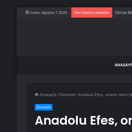
Dünya Ba
Cuma, Ağustos 7 2026
Son Dakika Haberleri
ANASAY
Anasayfa
/
Ekonomi
/
Anadolu Efes, onarıcı tarım faa
Ekonomi
Anadolu Efes, o