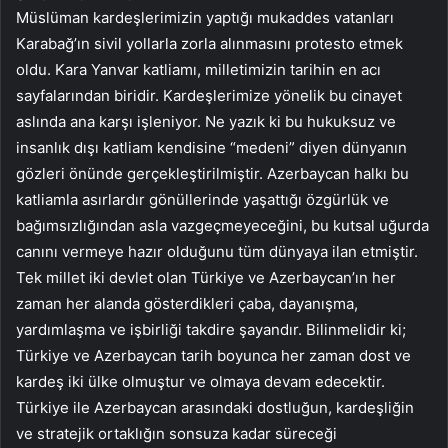
Müslüman kardeşlerimizin yaptığı mukaddes vatanları
Karabağ’ın sivil yollarla zorla alınmasını protesto etmek
oldu. Kara Yanvar katliamı, milletimizin tarihin en acı
sayfalarından biridir. Kardeşlerimize yönelik bu cinayet
aslında ana karşı işleniyor. Ne yazık ki bu hukuksuz ve
insanlık dışı katliam kendisine “medeni” diyen dünyanın
gözleri önünde gerçekleştirilmiştir. Azerbaycan halkı bu
katliamla asırlardır gönüllerinde yaşattığı özgürlük ve
bağımsızlığından asla vazgeçmeyeceğini, bu kutsal uğurda
canını vermeye hazır olduğunu tüm dünyaya ilan etmiştir.
Tek millet iki devlet olan Türkiye ve Azerbaycan’ın her
zaman her alanda gösterdikleri çaba, dayanışma,
yardımlaşma ve işbirliği takdire şayandır. Bilinmelidir ki;
Türkiye ve Azerbaycan tarih boyunca her zaman dost ve
kardeş iki ülke olmuştur ve olmaya devam edecektir.
Türkiye ile Azerbaycan arasındaki dostluğun, kardeşliğin
ve stratejik ortaklığın sonsuza kadar süreceği