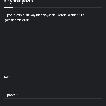
Bir yanıt yazın
E-posta adresiniz yayınlanmayacak.
Gerekli alanlar
*
ile
işaretlenmişlerdir
Y
o
r
u
m
*
Ad
*
E-posta
*