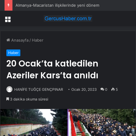
Almanya-Macaristan ilişkilerinde yeni dönem
Menü
Anasayfa
/
Haber
Haber
20 Ocak’ta katledilen
Azeriler Kars’ta anıldı
HANİFE TUĞÇE GENÇPINAR
Ocak 20, 2023
0
5
3 dakika okuma süresi