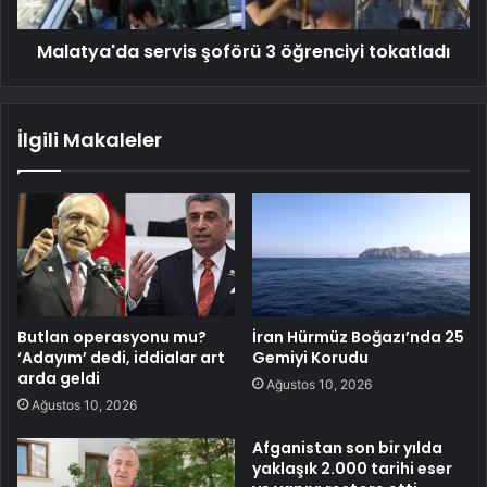
Malatya'da servis şoförü 3 öğrenciyi tokatladı
İlgili Makaleler
Butlan operasyonu mu?
İran Hürmüz Boğazı’nda 25
‘Adayım’ dedi, iddialar art
Gemiyi Korudu
arda geldi
Ağustos 10, 2026
Ağustos 10, 2026
Afganistan son bir yılda
yaklaşık 2.000 tarihi eser