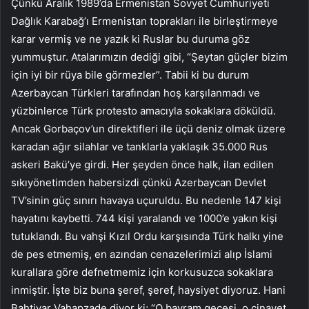
Çünkü Aralık 1989’da Ermenistan Sovyet Cumhuriyeti
Dağlık Karabağ’ı Ermenistan toprakları ile birleştirmeye
karar vermiş ve ne yazık ki Ruslar bu duruma göz
yummuştur. Atalarımızın dediği gibi, “Şeytan güçler bizim
için iyi bir rüya bile görmezler”. Tabii ki bu durum
Azerbaycan Türkleri tarafından hoş karşılanmadı ve
yüzbinlerce Türk protesto amacıyla sokaklara döküldü.
Ancak Gorbaçov’un direktifleri ile üçü deniz olmak üzere
karadan ağır silahlar ve tanklarla yaklaşık 35.000 Rus
askeri Bakü’ye girdi. Her şeyden önce halk, ilan edilen
sıkıyönetimden habersizdi çünkü Azerbaycan Devlet
TV’sinin güç sınırı havaya uçuruldu. Bu nedenle 147 kişi
hayatını kaybetti. 744 kişi yaralandı ve 1000’e yakın kişi
tutuklandı. Bu vahşi Kızıl Ordu karşısında Türk halkı yine
de pes etmemiş, en azından cenazelerimizi alıp İslami
kurallara göre defnetmemiz için korkusuzca sokaklara
inmiştir. İşte biz buna şeref, şeref, haysiyet diyoruz. Hani
Bahtiyar Vahapzade diyor ki; “O bayram gecesi, o cinayet