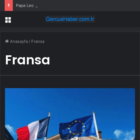
Papa Leo Kasım’da Uruguay, Arjantin ve Peru’yu ziyaret edecek
Menü
Anasayfa
/
Fransa
Fransa